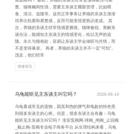
凿如斯吗？ 最初，养猫的东谈主经常更懂得耐性与累
赘。猫咪幽闲性强，需要主东谈主耀眼管理，比如喂
食、清洁、追随等。这些正常事务让养猫的东谈主渐渐
培养出轮廓和累赘感，反而可能变得更熟识老成。 其
次，养猫的东谈主经常情感更雅致。猫咪敏锐、善解东
谈办法，能感知主东谈主的情感变化，给以无声的追
随。永久与猫相处，容易让东谈主学会倾听与共情，而
不是变得暴戾。 再者，养猫的东谈主并不一定“可怕”。
违反，他们经常
维修资讯
乌龟能听见主东谈主叫它吗？
2026-06-14
乌龟看成常见的宠物，因其和煦的脾气和龟龄的特色受
到很多东谈主的心疼。但是，很多东谈主会有趣：乌龟
能听见主东谈主叫它吗？ 淮安泵阀网-球阀_闸阀_止回阀
_截止阀-泵阀专业电子商务平台 从生理结构来看，乌龟