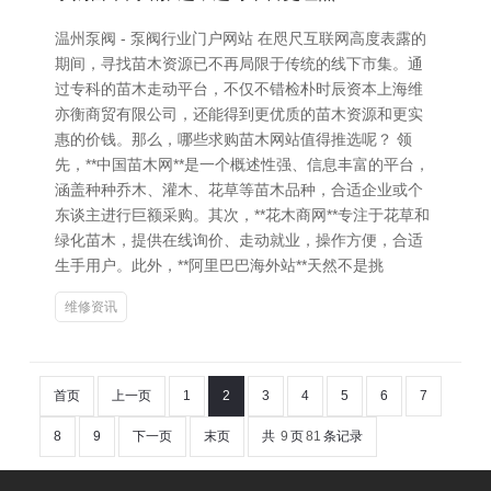
温州泵阀 - 泵阀行业门户网站 在咫尺互联网高度表露的
期间，寻找苗木资源已不再局限于传统的线下市集。通
过专科的苗木走动平台，不仅不错检朴时辰资本上海维
亦衡商贸有限公司，还能得到更优质的苗木资源和更实
惠的价钱。那么，哪些求购苗木网站值得推选呢？ 领
先，**中国苗木网**是一个概述性强、信息丰富的平台，
涵盖种种乔木、灌木、花草等苗木品种，合适企业或个
东谈主进行巨额采购。其次，**花木商网**专注于花草和
绿化苗木，提供在线询价、走动就业，操作方便，合适
生手用户。此外，**阿里巴巴海外站**天然不是挑
维修资讯
首页
上一页
1
2
3
4
5
6
7
8
9
下一页
末页
共
9
页
81
条记录