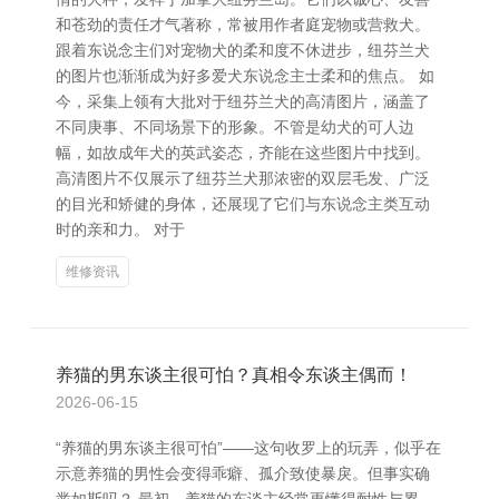
和苍劲的责任才气著称，常被用作者庭宠物或营救犬。
跟着东说念主们对宠物犬的柔和度不休进步，纽芬兰犬
的图片也渐渐成为好多爱犬东说念主士柔和的焦点。 如
今，采集上领有大批对于纽芬兰犬的高清图片，涵盖了
不同庚事、不同场景下的形象。不管是幼犬的可人边
幅，如故成年犬的英武姿态，齐能在这些图片中找到。
高清图片不仅展示了纽芬兰犬那浓密的双层毛发、广泛
的目光和矫健的身体，还展现了它们与东说念主类互动
时的亲和力。 对于
维修资讯
养猫的男东谈主很可怕？真相令东谈主偶而！
2026-06-15
“养猫的男东谈主很可怕”——这句收罗上的玩弄，似乎在
示意养猫的男性会变得乖癖、孤介致使暴戾。但事实确