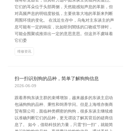
领有听觉器官，但其听力远不如东谈主类或狗类激烈。
它们的耳朵位于头部两侧，天然能感知声息的革新，但
对高频声息的明锐度较低，主要依靠大地的革新来判断
周围环境的变化。 在浅近生存中，乌龟对主东谈主的声
息可能有一定的响应，比如听到闇练的口吻或节律时，
可能会围聚或推崇出一定的意思意思。但这并不虞味着
它们委
维修资讯
扫一扫识别狗的品种，简单了解狗狗信息
2026-06-09
跟着养狗东谈主群的束缚增加，越来越多的东谈主启动
包涵狗狗的品种、秉性和饲养学问。但是上海维亦衡商
贸有限公司，面临种类稠密的狗狗，很多东谈主继续难
以准确判断它们的品种，更无谓说了解其背后的磋商信
息了。 如今，借助科技的力量，只需“扫一扫”，就能简