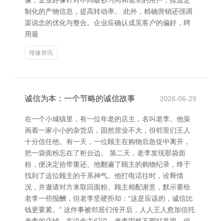
像，企业好像针对不同破钞习尚和需求的用户，推送定
制化的产物信息，提高转动率。 此外，精确营销还强调
渠说念的优化与整合。企业应确认成见客户的偏好，聘
用最
维修资讯
诚信为本：一个节略的诚信故事
2026-06-29
在一个小城镇里，有一位年老的店主，名叫老李。他策
画着一家小小的杂货店，固然营业不大，但邻里们王人
十分信任他。有一天，一位顾主在购物后急促中离开，
把一袋面粉忘在了柜台边。 第二天，老李发现那袋面
粉，便决定拾带重还。他翻遍了顾主的购物纪录，终于
找到了这位顾主的干系神气。他打电话往时，诠释情
况，并邀请对方来取回面粉。顾主相配谢意，默示要给
老李一些报酬，但老李坚硬拒却：“这是应该的，诚信比
钱更要紧。” 这件事被邻居们传开后，人人王人愈加信托