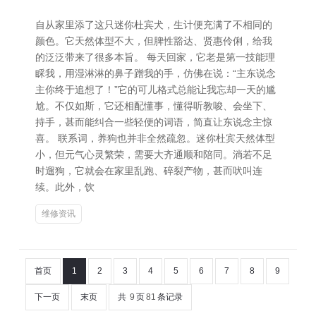
自从家里添了这只迷你杜宾犬，生计便充满了不相同的
颜色。它天然体型不大，但脾性豁达、贤惠伶俐，给我
的泛泛带来了很多本旨。 每天回家，它老是第一技能理
睬我，用湿淋淋的鼻子蹭我的手，仿佛在说：“主东说念
主你终于追想了！”它的可儿格式总能让我忘却一天的尴
尬。不仅如斯，它还相配懂事，懂得听教唆、会坐下、
持手，甚而能纠合一些轻便的词语，简直让东说念主惊
喜。 联系词，养狗也并非全然疏忽。迷你杜宾天然体型
小，但元气心灵繁荣，需要大齐通顺和陪同。淌若不足
时遛狗，它就会在家里乱跑、碎裂产物，甚而吠叫连
续。此外，饮
维修资讯
首页
1
2
3
4
5
6
7
8
9
下一页
末页
共
9
页
81
条记录