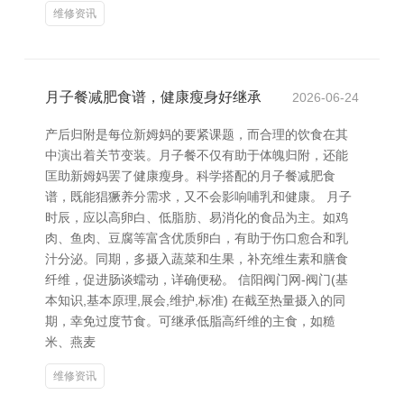
维修资讯
月子餐减肥食谱，健康瘦身好继承
2026-06-24
产后归附是每位新姆妈的要紧课题，而合理的饮食在其
中演出着关节变装。月子餐不仅有助于体魄归附，还能
匡助新姆妈罢了健康瘦身。科学搭配的月子餐减肥食
谱，既能猖獗养分需求，又不会影响哺乳和健康。 月子
时辰，应以高卵白、低脂肪、易消化的食品为主。如鸡
肉、鱼肉、豆腐等富含优质卵白，有助于伤口愈合和乳
汁分泌。同期，多摄入蔬菜和生果，补充维生素和膳食
纤维，促进肠谈蠕动，详确便秘。 信阳阀门网-阀门(基
本知识,基本原理,展会,维护,标准) 在截至热量摄入的同
期，幸免过度节食。可继承低脂高纤维的主食，如糙
米、燕麦
维修资讯