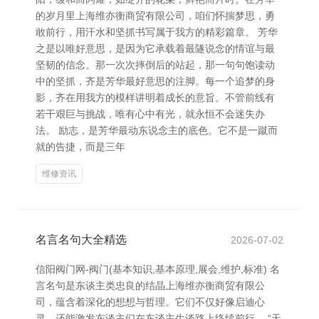
的岁月里上海维亦衡商贸有限公司，咱们怀揣梦思，勇
敢前行，用汗水和坚抓书写属于我方的精彩篇章。 芳华
之是以唯好意思，是因为它承载着最隧说念的情谊与最
坚韧的信念。那一次次摔倒后的站起，那一句句饱读动
中的坚抓，齐是芳华最好意思的注脚。每一个追梦的身
影，齐在用我方的模样讲明着成长的意旨。不管前线有
若干艰巨与挑战，唯有心中有光，就永恒不会迷失办
法。 励志，是芳华最动东说念主的底色。它不是一蹴而
就的告捷，而是三年
维修资讯
名言名句大全精选
2026-07-02
信阳阀门网-阀门(基本知识,基本原理,展会,维护,标准) 名
言名句是东谈主类忠良的结晶上海维亦衡商贸有限公
司，蕴含着深化的想想与哲理。它们不仅好像启迪心
灵，还能激发东谈主们在东谈主生谈路上络续前行。 “天