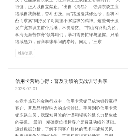
行健，正人以自立禁止。”出自《周易》，强调东谈主应
络续自我莳植，奋斗图强。而“路漫漫其修远兮，吾将凹
凸而求索”则抒发了对期望不懈追求的精神。这些句子激
发广宽东谈主前仆后继，不畏清贫。 “书山有路勤为径，
学海无涯苦作舟”领导咱们，学习需要忙绿与坚握。只消
络续勉力，智商攀缘学问的岑岭。同期，“三东
维修资讯
信用卡营销心得：普及功绩的实战训导共享
2026-07-01
在竞争热烈的金融行业中，信用卡营销已成为银行赢得
客户、普及品牌影响力的热切妙技。手脚别称信用卡营
销东谈主员，我深知灵验的计谋和塌实的延长力是生效
的要道。 最初，精确定位指标客户是普及功绩的基础。
通过数据分析，了解不同客户群体的需求与遽然民风，