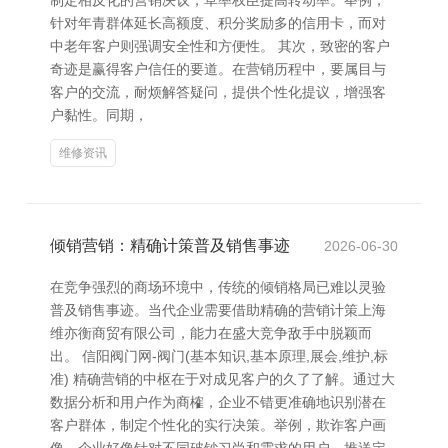
制定相反化的营销决议，草率权臣提高转动率。举例，
针对年青群体延长高额度、积分奖励多的信用卡，而对
中老年客户则强调安全性和方便性。 其次，致密的客户
奇迹是赢得客户信任的要道。在营销历程中，要属目与
客户的交流，耐烦解答疑问，提供个性化提议，增强客
户黏性。同期，
维修资讯
倾销营销：精确计策普及销售事迹
2026-06-30
在竞争强烈的商场环境中，传统的倾销格局已难以灵验
普及销售事迹。当代企业需要借助精确的营销计策上海
维亦衡商贸有限公司，能力在盛大竞争敌手中脱颖而
出。 信阳阀门网-阀门(基本知识,基本原理,展会,维护,标
准) 精确营销的中枢在于对成见客户的久了了解。通过大
数据分析和用户作为商榷，企业不错更准确地识别潜在
客户群体，制定个性化的实行决策。举例，欺诈客户画