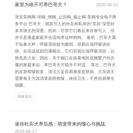
家里为啥不可养巴哥犬？
2026-06-21
淮安泵阀网-球阀_闸阀_止回阀_截止阀-泵阀专业电子商
务平台 巴哥犬，因其可人的外在和私有的“笑容”深受好
多东谈主的深爱。然则，尽管它们看起来存眷可人，但
并不是通盘家庭齐合适饲养这种狗狗。 最初，巴哥犬属
于短鼻犬种，呼吸系统较为脆弱，容易出现呼吸谈疾
病。在高温或剧烈通顺后，它们容易出现呼吸清贫，以
致危及人命。因此，关于糊口在炎暑地区或频繁户外步
履的家庭来说，养巴哥犬可能并不对适。 其次，巴哥犬
的皮肤褶皱较多，清洁欠妥容易激发皮肤病。主东谈主
需要每天为其清算面部褶皱，保抓卫生，不然容易孳生
细菌，
维修资讯
迷你杜宾犬养后感：萌宠带来的惬心与挑战
2026-06-17