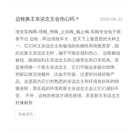
边牧换主东说念主会伤心吗？
2026-06-22
淮安泵阀网-球阀_闸阀_止回阀_截止阀-泵阀专业电子商
务平台 边牧，即边境牧羊犬，是天下上最贤慧的犬种之
一。它们对主东说念主有极强的依赖性和情愫贯穿，因
此在换主东说念主时，确乎可能会感到伤心。 边牧极端
敏锐，能感知到主东说念主的心绪变化和日常民风。若
是倏得换一个新主东说念主，它们可能会发扬出惊悸、
抑郁以致活动额外，比如不吃饭、过度吠叫或碎裂产
品。这是因为它们对熟悉的东说念主和环境有好坏的情
愫依附，而生疏的环境和新主东说念主会让它们感到不
安。 不外，边牧的相宜才调也很强。若是新主东说念主
好像耐烦
维修资讯