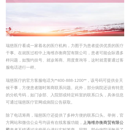
瑞慈医疗看成一家着名的医疗机构，力图于为患者提供优质的医疗
干事。在就医过程中上海维亦衡商贸有限公司，患者可能会际遇多
样问题，如预约挂号、就诊筹商、用度查询等，这时就需要通过客
服电话进行一样。
瑞慈医疗的官方客服电话为**400-888-1200**，该号码可提供全天
候干事，方便患者随时筹商联系问题。此外，部分病院还设有特意
的分机号码，如门诊部、入院部或特定科室的联系口头，具体信息
可通过瑞慈医疗官网或病院公告获取。
除了电话筹商，瑞慈医疗还提供了多种方便的联系口头。举例，官
方网站和微信公众号均设有在线客服功能，
上海维亦衡商贸有限公
司
患者不错通过这些平台进行实时筹商。同期，部分病院还敞开了