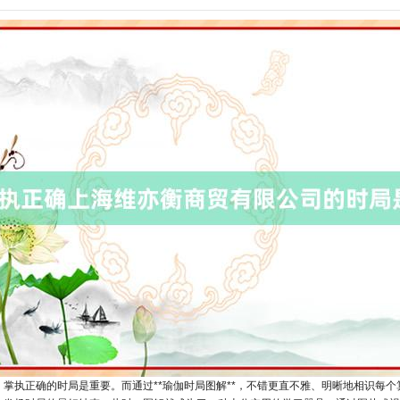
掌执正确的时局是重要。而通过**瑜伽时局图解**，不错更直不雅、明晰地相识每