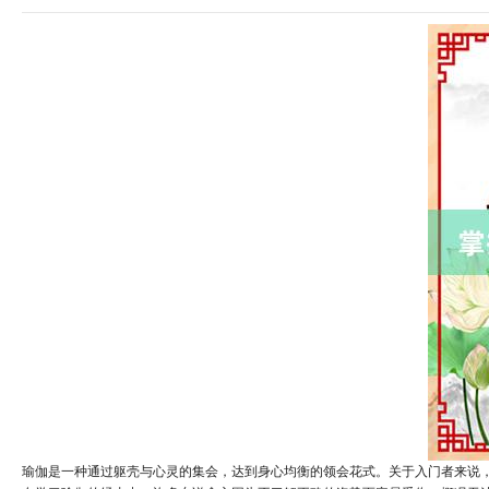
瑜伽是一种通过躯壳与心灵的集会，达到身心均衡的领会花式。关于入门者来说，