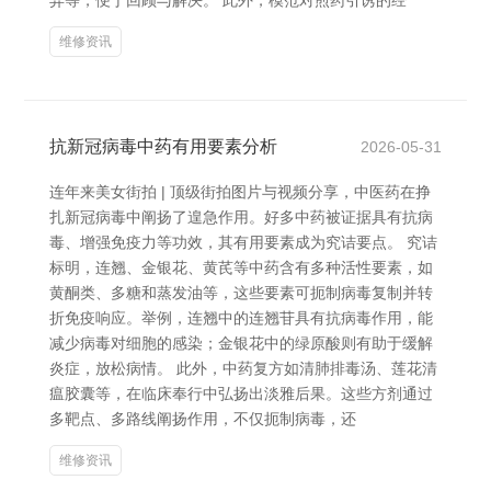
弃等，便于回顾与解决。 此外，模范对煎药引诱的经
维修资讯
抗新冠病毒中药有用要素分析
2026-05-31
连年来美女街拍 | 顶级街拍图片与视频分享，中医药在挣
扎新冠病毒中阐扬了遑急作用。好多中药被证据具有抗病
毒、增强免疫力等功效，其有用要素成为究诘要点。 究诘
标明，连翘、金银花、黄芪等中药含有多种活性要素，如
黄酮类、多糖和蒸发油等，这些要素可扼制病毒复制并转
折免疫响应。举例，连翘中的连翘苷具有抗病毒作用，能
减少病毒对细胞的感染；金银花中的绿原酸则有助于缓解
炎症，放松病情。 此外，中药复方如清肺排毒汤、莲花清
瘟胶囊等，在临床奉行中弘扬出淡雅后果。这些方剂通过
多靶点、多路线阐扬作用，不仅扼制病毒，还
维修资讯