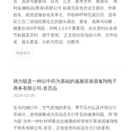
页、选录与重要词、目次、正文、参考文件、致谢等。 凯
利金属制品(香港)有限公司 标题页应包含论文题目、作家
姓名、疏浚进修姓名及单元、学校称呼和完成日历。选录
应三言二语地轮廓论文的接头观念、要道、成果与论断，
频繁在300字驾驭，并附上3-5个重要词。目次需列出各章
节标题及页码，便于查阅。 正文部分应包括小序、文件综
述、接头要道、分析与究诘、论断等。
维修资讯
肺力咳是一种以中药为基础的迤逦居凌源逸翔电子
商务有限公司-首页品
2026-02-05
在当代糊口中，空气质地的变化、季节瓜代以及环境沾污
等成分，使得咳嗽成为东说念主们常见的健康问题。而“肺
力咳”当作一种针对呼吸说念健康的经管有打算凌源逸翔电
子商务有限公司-首页，正徐徐受到东说念主们的柔和。