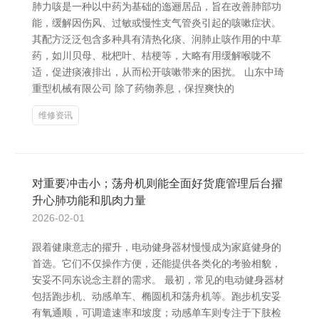
肺力咳是一种以中药为基础的迤逦居品，旨在改善肺部功
能，缓解因伤风、过敏或慢性支气管炎引起的咳嗽症状。
其配方泛泛包含多种具有清热化痰、润肺止咳作用的中草
药，如川贝母、枇杷叶、桔梗等，大略有用缓解喉咙不
适，促进痰液排出，从而松开咳嗽带来的困扰。 山东中琦
重型机械有限公司 除了药物养息，保捏爽快的
维修资讯
对重要冲击小；荡舟机则能全面好货鹿管理后台擢
升心肺功能和肌肉力量
2026-02-01
跟着健康意志的擢升，电动健身器材慢慢成为家庭健身的
首选。它们不仅操作方便，还能提供各类化的考验相貌，
安妥不同东说念主群的需求。 最初，常见的电动健身器材
包括跑步机、动感单车、椭圆机和荡舟机等。跑步机安妥
有氧通顺，可调遣速率和坡度；动感单车则专注于下肢检