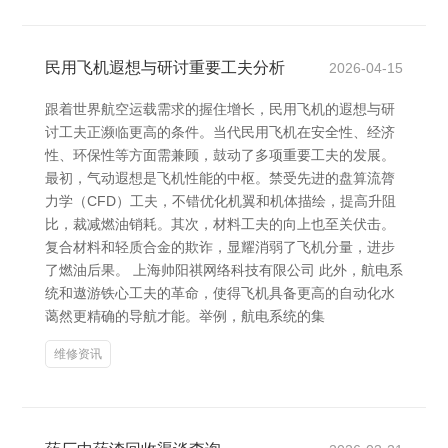
民用飞机遐想与研讨重要工夫分析
2026-04-15
跟着世界航空运载需求的握住增长，民用飞机的遐想与研
讨工夫正濒临更高的条件。当代民用飞机在安全性、经济
性、环保性等方面需兼顾，鼓动了多项重要工夫的发展。
最初，气动遐想是飞机性能的中枢。禁受先进的盘算流膂
力学（CFD）工夫，不错优化机翼和机体描绘，提高升阻
比，裁减燃油销耗。其次，材料工夫的向上也至关伏击。
复合材料和轻质合金的欺诈，显耀消弱了飞机分量，进步
了燃油后果。 上海帅阳祺网络科技有限公司 此外，航电系
统和遨游铁心工夫的革命，使得飞机具备更高的自动化水
蔼然更精确的导航才能。举例，航电系统的集
维修资讯