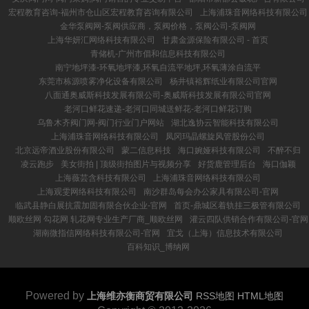
宏程教育咨询-福州市仓山区宏程教育咨询有限公司
上海浦珠音网络科技有限公司
金华泵阀网-泵阀供应商，泵阀价格，泵阀公司-泵阀网
上海华妍汇网络科技有限公司
甘肃金源保险有限公司 - 首页
青储机-广州市倡和信息科技有限公司
南宁地坪漆-环氧地坪漆,环氧自流平地坪,环氧薄涂自流平
东莞市栋源喷雾净化设备有限公司
杨井镇裕辉纸业有限公司官网
八面通奥威斯科技发展有限公司-奥威斯科技发展有限公司官网
老河口鲜花速递-老河口同城送鲜花-老河口鲜花订购
乌鲁木齐阀门网-阀门行业门户网站
湖北逸协云智能科技有限公司
上海浦珠音网络科技有限公司
凤冈玛晶螺旋风管股份公司
北京远帝酒业股份有限公司
蒙二信息科技
海口婉娅科技有限公司
不醉不归
凌云跑步
美女街拍 | 顶级街拍图片与视频分享
好货鹿管理后台
海口伽颖
上海薇芸含科技有限公司
上海浦珠音网络科技有限公司
上海观雯网络科技有限公司
南沙群岛每会办公家具有限公司-官网
临武县静白展抗震加固有限合伙企业-官网
首页-鼎城区着轨挂三极管有限公司
顺欧丝网 勾花网 轧花网专业生产厂商_顺欧丝网
灌云四队供销合作有限公司-官网
湖南微指信网络科技有限公司-官网
宜戈（上海）信息技术有限公司
百科知识_博纳网
Powered by
上海维亦衡商贸有限公司
RSS地图
HTML地图