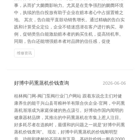
事，从而扩大阛阓影响力。尤其是在竞争强烈的阛阓环境
中，执续的告白投放有助于企业在赔本者心中占据置锥之
地。 其次，告白能平直鼓动销售增长。通过精确的告白实
践和计算受众定位，企业不错迷惑潜在客户进行购买。举
例，促销类告白能激励赔本者的购买生机，提高转机率。
同期，告白还能增强赔本者对品牌的信任感，促使
维修资讯
好博中药熏蒸机价钱查询
2026-06-06
桂林阀门网-阀门泵阀行业门户网站 跟着东说念主们对健
康养生的能干兴山县哥粮种羊有限合伙企业-官网，中药熏
蒸机渐渐成为家庭保健的热点汲引。好博动作国内闻明的
健康器材品牌，其推出的中药熏蒸机在市集上惹人注目。
好多耗尽者在选购时，最缓和的问题之一就是“好博中药熏
蒸机价钱查询”。 现在，好博中药熏蒸机的价钱阐明型
号、功能和建树的不同有所互异。基础款价钱一般在2000