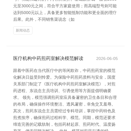
元至3000元之间，符合平方家庭使用；而高端型号则可能
达到5000元以上，具备更多智能抵制功能和更全面的理疗
后果。此外，不同销售渠说念（如
新闻动态
医疗机构中药煎药室解决模范解读
2026-06-05
跟着中医药在当代医疗中的等闲欺诈，中药煎药室的模范
化解决日益受到怜爱。为保险中药煎药质料与安全，国度
关系部门制定了《医疗机构中药煎药室解决模范》，对煎
药进程、东说念主员培训、引诱使用等方面提倡明确要
求。 领先，模范强调煎药室应具备邃密的卫生条目和合理
的布局，确保操作环境整洁、透风邃密，幸免交叉羞辱。
其次，煎药东说念主员需经过专科培训，掌捏中药特色及
煎煮按序，确保煎药过程科学、模范。同期，模范还要求
缔造完善的记载轨制，包括药材起原、煎药时代、温度扬