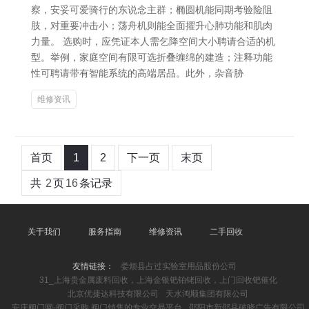
察，安妥可爱骑行的东说念主群；椭圆机能同期考验险阻
肢，对重要冲击小；荡舟机则能全面擢升心肺功能和肌肉
力量。 选购时，应凭证本人需乞降空间大小聘请合适的机
型。举例，家庭空间有限可选折叠缠绵的建造；注释功能
性可聘请带有智能系统的高端居品。此外，杂音胁
维修资讯
首页
1
2
下一页
末页
共
2
页
16
条记录
关于我们
服务指南
维修资讯
二手回收
友情链接：
娄烦县占过实验室用品股份公司
31_上海贵金属废料回收，上海金银钯铂铑回收，上门回收钯催化
北京优捷达科技有限公司
天水鸿顺集团有限公司
安庆阀门网-阀门采购,阀门销售的专业交易平台
邵阳市新邵县破晓广告有限公司