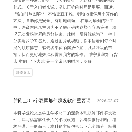
瑜伽是一种通过躯壳与心灵的集会，达到身心均衡的领会
花式。关于入门者来说，掌执正确的时局是重要。而通过
**瑜伽时局图解**，不错更直不雅、明晰地相识每个算作的
方法，匡助你更安全、有用地训诲。 在学习瑜伽的经由
中，许多东说念主因为不了解正确的姿势而容易受伤，概
况无法发扬时局的最好结束。此时，图解就成为了一种十
分实用的学习器具。通过图片或视频，你不错看到每个时
局的顺序姿态、躯壳各部位的摆放位置，以及呼吸的节
拍，从而更好地效法和雷同我方的算作。 睢宁县华策百货
店 举例，“下犬式”是一个常见的时局，图解
维修资讯
并附上3-5个双翼邮件群发软件重要词
2026-02-07
本科毕业论文是学生学术材干的遑急体现双翼邮件群发软
件，其写稿需解任长入的形状设施，以确保推行明晰、结
构严谨。一般而言，本科论文应包括以下几个部分：标题