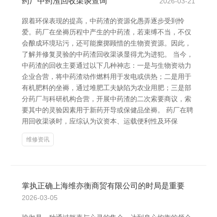
药厂中药渣回收渠谈查询
2026-03-21
跟着环保表现的提高，中药渣的资源化愚弄逐步受到怜
爱。药厂在坐褥历程中产生的中药渣，若束缚不当，不仅
会酿成环境玷污，还可能糜掷顾惜的生物资资源。因此，
了解并修复灵验的中药渣回收渠谈显得尤为进犯。 当今，
中药渣的回收主要通过以下几种神志：一是与生物资动力
企业合营，将中药渣动作燃料用于发电或供热；二是用于
有机肥料的坐褥，通过堆肥工夫缺陷为农业用肥；三是部
分药厂与科研机构合营，开展中药渣的二次索要商议，索
要其中的灵验因素用于新药开导或保健品坐褥。 药厂在聘
用回收渠谈时，应综认为议资本、运载便利性及环保
维修资讯
掌执正确上海维亦衡商贸有限公司的时局是重要
2026-03-05