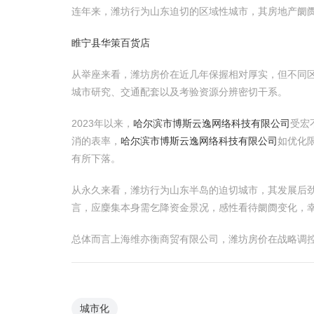
连年来，潍坊行为山东迫切的区域性城市，其房地产阛
睢宁县华策百货店
从举座来看，潍坊房价在近几年保握相对厚实，但不同
城市研究、交通配套以及考验资源分辨密切干系。
2023年以来，
哈尔滨市博斯云逸网络科技有限公司
受宏
消的表率，
哈尔滨市博斯云逸网络科技有限公司
如优化
有所下落。
从永久来看，潍坊行为山东半岛的迫切城市，其发展后
言，应麇集本身需乞降资金景况，感性看待阛阓变化，
总体而言上海维亦衡商贸有限公司，潍坊房价在战略调
城市化