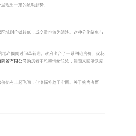
价呈现出一定的波动趋势。
郊区域则价钱较低，成交量也较为清淡。这种分化征象与
房地产阛阓过问革新期。政府出台了一系列稳房价、促花
衡商贸有限公司
购房者不雅望情绪较浓，阛阓来回活跃度
房价仍有上起飞间，但涨幅将趋于牢固。关于购房者而