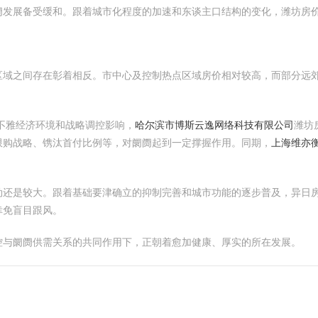
阓发展备受缓和。跟着城市化程度的加速和东谈主口结构的变化，潍坊房
区域之间存在彰着相反。市中心及控制热点区域房价相对较高，而部分远
不雅经济环境和战略调控影响，
哈尔滨市博斯云逸网络科技有限公司
潍坊
限购战略、镌汰首付比例等，对阛阓起到一定撑握作用。同期，
上海维亦
劲还是较大。跟着基础要津确立的抑制完善和城市功能的逐步普及，异日
幸免盲目跟风。
控与阛阓供需关系的共同作用下，正朝着愈加健康、厚实的所在发展。