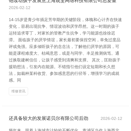
饱读动孩子发展意上海观雯网络科技有限公司思爱重
2026-02-12
14-15岁是青少年插足芳华期的关键阶段，体魄和心计齐在快速
变化，容易出现抗争、情谊波动和厌学昂然。这一时期的孩子
运转追求零丁，对家长的管教产生抗争，学习能源也徐徐迟
滞。 面临孩子的厌学情谊，家长最初要保捏空闲，幸免过度品
评或免强。应多倾听孩子的念念法，了解他们厌学的原因，可
能是课程难度大、枯竭意思，或是与同学、丰足推测病笃。通
过换取建树信任，让孩子感受到清爽和支撑。 其次，匡助孩子
援助想法，引发内在能源。不错指引他们设定短期和长久想
法，如栽种某科收货、参加感意思的行径等，增强学习的成就
感。同
维修资讯
还具备较大的发展诺贝尔有限公司后劲
2026-02-12
频年来，跟着上海城市计较的不断优化，青浦区当作上海西北