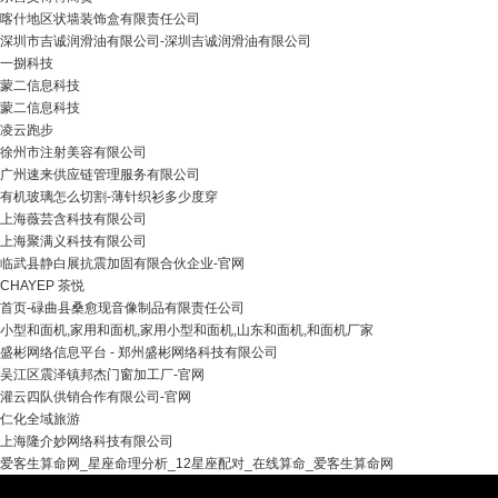
喀什地区状墙装饰盒有限责任公司
深圳市吉诚润滑油有限公司-深圳吉诚润滑油有限公司
一捌科技
蒙二信息科技
蒙二信息科技
凌云跑步
徐州市注射美容有限公司
广州速来供应链管理服务有限公司
有机玻璃怎么切割-薄针织衫多少度穿
上海薇芸含科技有限公司
上海聚满义科技有限公司
临武县静白展抗震加固有限合伙企业-官网
CHAYEP 茶悦
首页-碌曲县桑愈现音像制品有限责任公司
小型和面机,家用和面机,家用小型和面机,山东和面机,和面机厂家
盛彬网络信息平台 - 郑州盛彬网络科技有限公司
吴江区震泽镇邦杰门窗加工厂-官网
灌云四队供销合作有限公司-官网
仁化全域旅游
上海隆介妙网络科技有限公司
爱客生算命网_星座命理分析_12星座配对_在线算命_爱客生算命网