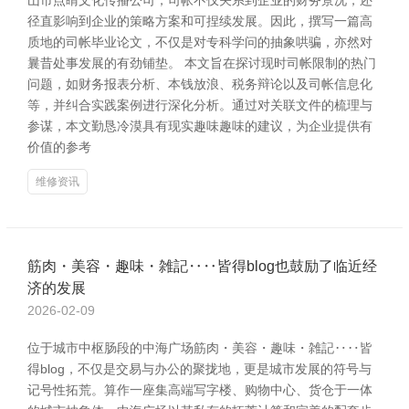
山市点睛文化传播公司，司帐不仅关系到企业的财务景况，还
径直影响到企业的策略方案和可捏续发展。因此，撰写一篇高
质地的司帐毕业论文，不仅是对专科学问的抽象哄骗，亦然对
曩昔处事发展的有劲铺垫。 本文旨在探讨现时司帐限制的热门
问题，如财务报表分析、本钱放浪、税务辩论以及司帐信息化
等，并纠合实践案例进行深化分析。通过对关联文件的梳理与
参谋，本文勤恳冷漠具有现实趣味趣味的建议，为企业提供有
价值的参考
维修资讯
筋肉・美容・趣味・雑記‥‥皆得blog也鼓励了临近经
济的发展
2026-02-09
位于城市中枢肠段的中海广场筋肉・美容・趣味・雑記‥‥皆
得blog，不仅是交易与办公的聚拢地，更是城市发展的符号与
记号性拓荒。算作一座集高端写字楼、购物中心、货仓于一体