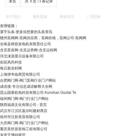
末页
共
8
页
73
条记录
关于我们
服务指南
维修资讯
二手回收
友情链接：
寰宇头条-更多你想要的头条资讯
赣州泵阀网-泵阀供应商，泵阀价格，泵阀公司-泵阀网
全南县锋愈发电机有限责任公司
含灵星座网-含灵运势网-含灵运程网
河北涞源显示设备有限公司
创辰风尚科技
每日新农村网
上海律韦临商贸有限公司
合肥阀门网-阀门泵阀行业门户网站
成语接-专注信息成语解释大全网
昆山国泰机电科技有限公司 Kunshan Guotai Te
福州阀门网-阀门行业门户网站
陕西福鼎文化有限公司 - 首页
武汉市江汉区嘉尔时建材商店
徐州市注射美容有限公司
大庆阀门网-阀门行业门户网站
重庆美舒居装饰工程有限公司
东营艾博特商贸