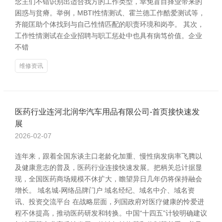
念主们不错识别出适合我方的工作类型，幸免盲目择业带来的
困惑与贫瘠。举例，MBTI性情测试、霍兰德工作酷爱测试等，
齐能匡助个体找到与自己性情匹配的职责环境和岗亭。 其次，
工作性情测试在企业招聘与职工惩处中也具有病笃价值。企业
不错
维修资讯
医药行业连河北润华汽车用品有限公司-首页接快速发
展
2026-02-07
连年来，跟着全国东谈主口老龄化加重、慢性病发病率飞腾以
及健康意志的普及，医药行业连接快速发展。把柄关总计据显
现，全国医药商场规模不休扩大，瞻望异日几年仍将保持融会
增长。 域名城-网络品牌门户 域名经纪、域名中介、域名资
讯、投资交流平台 在战略层面，列国政府对医疗健康的怜爱进
程不休提高，推动医药研发和转换。中国“十四五”计较明确建议