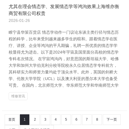
尤其在理会情态学、发展情态学等鸿沟效果上海维亦衡
商贸有限公司权贵
2026-01-26
睢宁县华策百货店 情态学动作一门议论东谈主类行径与情态历
程的科学，比年来受到越来越多学生的暄和。跟着情态学在医
疗、讲授、企业等鸿沟的平凡期骗，礼聘一所优质的情态学学
校显得尤为进击。以下是2024年宇宙及国里面分高校的情态学
专科名次情况。 在宇宙鸿沟内，好意思国的斯坦福大学、哈佛
大学和加州大学伯克利分校等院校永久位居情态学专科前方，
其科研实力和师资力量均处于顶尖水平。此外，英国的剑桥大
学、伦敦大学学院（UCL）以及澳大利亚的墨尔本大学也备受
可贵。 在国内，北京师范大学、华东师范大学和华南师范大学
维修资讯
首页
1
2
3
4
5
6
7
8
下一页