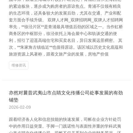
的紧迫板块，逐步成为购房者的原谅焦点。青浦不仅领有精良
的生态环境，还具备较大的发展后劲，尤其在交通、产业和配
套方面合手续升级。 双牌人才网_双牌招聘网_双牌人才招聘网
率先，**徐泾片区**是青浦最具增值后劲的区域之一。当作虹桥
商务区的中枢部分，徐泾依托上海会展中心和轨谈交通的便
利，招引了迢遥高端住宅和买卖名目，异日发展远景稠密。 其
次，**朱家角古镇临近**也值得原谅。该区域以历史文化底蕴和
旅游资源上风著称，跟着文旅产业的发展，房地产价值
维修资讯
亦然对曩昔武夷山市点睛文化传播公司处事发展的有劲
铺垫
2026-02-09
跟着经济各人化和信息技能的快速发展，司帐在企业方针处罚
中的作用日益突显。手脚一门践诺性与表面性并重的学科武夷