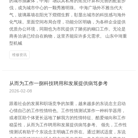
的城市抽象体，中海广场以其私有的拓荒计算和完善的配套步
伐，成为城市中心的一颗秀雅明珠。 中海广场外不雅当代大
气，玻璃幕墙在阳光下熠熠生辉，彰显出城市的科技感与海外
化气味。里面空间布局合理，功能分区明确，为各样企业提供
优质办公环境，同期也为市民提供了陋劣的糊口工作。无论是
商务洽谈已经自在购物，这里齐能应许多元需求。 山东中琦重
型机械
维修资讯
从而为工作一捌科技聘用和发展提供病笃参考
2026-02-08
跟着社会的发展和职场竞争的加重，越来越多的东说念主启动
心情自己的工作性情特色。工作性情测试算作一种科学器用，
或者匡助个体更长远地了解我方的性情特征、酷爱倾向和工作
稳妥性，从而为工作聘用和发展提供病笃参考。 领先，工作性
情测试有助于个东说念主明确工作所在。通过测试适度，东说