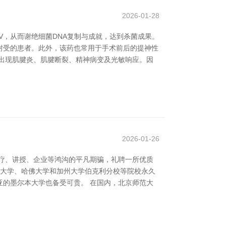
2026-01-28
V，从而谢绝细菌DNA复制与成就，达到杀菌成果。
耐受的患者。此外，该药也常用于手术前后的提神性
出现肌腱炎、肌腱断裂、精神病变及光敏响应。因
2026-01-26
疗、讲授、企业等鸿沟的平凡期骗，礼聘一所优质
福大学、哈佛大学和加州大学伯克利分校等院校永久
亚的墨尔本大学也备受可贵。 在国内，北京师范大