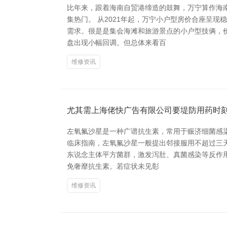
比年来，跟着海南自贸港缔造的鼓舞，万宁算作海
集热门。 从2021年起，万宁小户型房价合座呈
需求。很是是集会海滩和旅游景点的小户型技俩，价
盘出现小幅回调。但总体来看百
维修资讯
尤其需上海佬快广告有限公司要堤防用药时
左氧氟沙星是一种广谱抗生素，常用于赈济细菌感
临床指南，左氧氟沙星一般提出邻接服用不超过三
东说念主体平方菌群，激发泻肚、真菌感染等反作用。
免奢靡抗生素。若症状未见彰
维修资讯