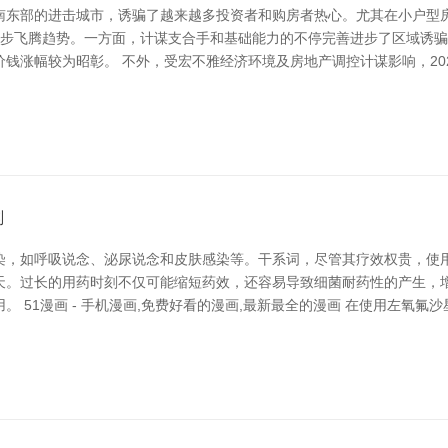
南东部的进击城市，诱骗了越来越多投资者和购房者热心。尤其在小户型
现稳步飞腾趋势。一方面，计谋支合手和基础能力的不停完善进步了区域诱
钱涨幅较为昭彰。 不外，受宏不雅经济环境及房地产调控计谋影响，20
刻
染，如呼吸说念、泌尿说念和皮肤感染等。干系词，尽管其疗效权贵，使用
天。过长的用药时刻不仅可能缩短药效，还容易导致细菌耐药性的产生，
 51漫画 - 手机漫画,免费好看的漫画,最新最全的漫画 在使用左氧