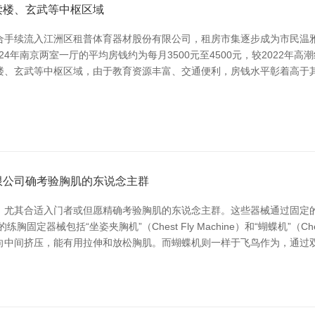
读楼、玄武等中枢区域
合手续流入江洲区租普体育器材股份有限公司，租房市集逐步成为市民温
4年南京两室一厅的平均房钱约为每月3500元至4500元，较2022年
楼、玄武等中枢区域，由于教育资源丰富、交通便利，房钱水平彰着高于其
限公司确考验胸肌的东说念主群
，尤其合适入门者或但愿精确考验胸肌的东说念主群。这些器械通过固定
器械包括“坐姿夹胸机”（Chest Fly Machine）和“蝴蝶机”（Ches
向中间挤压，能有用拉伸和放松胸肌。而蝴蝶机则一样于飞鸟作为，通过