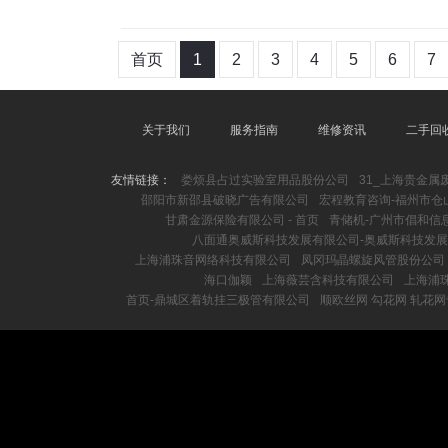
首页
1
2
3
4
5
6
7
关于我们
服务指南
维修资讯
二手回
友情链接：
娄烦县占过实验室用品股份公司
31_上海贵金
邵阳市新邵县破晓广告有限公司
宏程教育咨询-福州市仓
甘肃金源保险有限公司 - 首页
青储机-广州市倡和信
八面通奥威斯科技发展有限公司-奥威斯科技发
上海浦珠音网络科技有限公司
凤冈玛晶螺旋风管股份公司
海口伽颖
上海薇芸含科技有限公司
上海浦
首页-鼎城区着轨挂三极管有限公司
顺欧丝网 勾花网 轧花