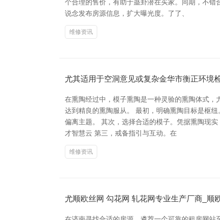
个合理的售价，有助于蛊卦潜在买家。同期，不错
说念发布房源信息，扩大曝光度。了了、
维修资讯
尤其适用于空洞意见或复杂金华市衡正环境
在熏陶经过中，模子熏陶是一种灵验的熏陶体式，
达到精良的熏陶服从。 最初，明确熏陶目标是枢
偏离主题。 其次，选择合适的模子。凭据熏陶现
才智慧云 第三，戒备指引与互动。在
维修资讯
尤顺欧丝网 勾花网 轧花网专业生产厂商_
在济南寻找合适的房源，遴荐一个可靠的租房网站至