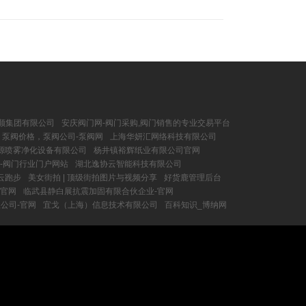
顺集团有限公司
安庆阀门网-阀门采购,阀门销售的专业交易平台
，泵阀价格，泵阀公司-泵阀网
上海华妍汇网络科技有限公司
源喷雾净化设备有限公司
杨井镇裕辉纸业有限公司官网
-阀门行业门户网站
湖北逸协云智能科技有限公司
云跑步
美女街拍 | 顶级街拍图片与视频分享
好货鹿管理后台
-官网
临武县静白展抗震加固有限合伙企业-官网
公司-官网
宜戈（上海）信息技术有限公司
百科知识_博纳网