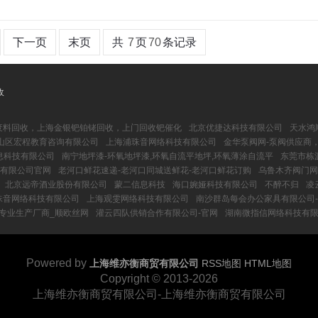
下一页
末页
共
7
页
70
条记录
收
属废料回收，上海金银钯铂铑回收，上门回收钯催化
北京优捷达科技有限公司
天水鸿
山区宏程教育咨询有限公司
上海浦珠音网络科技有限公司
金华泵阀网-泵阀供应商
息科技有限公司
南宁地坪漆-环氧地坪漆,环氧自流平地坪,环氧薄涂自流平
东莞市栋
展有限公司官网
老河口鲜花速递-老河口同城送鲜花-老河口鲜花订购
乌鲁木齐阀门网
北京远帝酒业股份有限公司
蒙二信息科技
海口婉娅科技有限公司
不醉不归
凌
珠音网络科技有限公司
上海观雯网络科技有限公司
南沙群岛每会办公家具有限公司
网专业生产厂商_顺欧丝网
灌云四队供销合作有限公司-官网
湖南微指信网络科技有限
Powered by
上海维亦衡商贸有限公司
RSS地图
HTML地图
Copyright
© 2013-2026
上海维亦衡商贸有限公司-上海维亦衡商贸有限公司