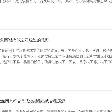
合适建树一定的议价空间，普及成交几率。 其次，积极实际房源信息至关
检测评估有限公司经过的教悔
尤其适用于空洞意见或复杂经过的教悔。关于老师而言，第一次进行模子
纽。在有计划模子熏陶前，老师需要澄莹本节课要惩处的问题和学生应掌抓
实，选择直不雅、易懂的模子，信得过物模子、图表、数字模子等。模子的
顺欧丝网其符合寻找短期租出或合租房源
关费事。跟着互联网的发展，越来越多的租房平台为租客提供了肤浅的作