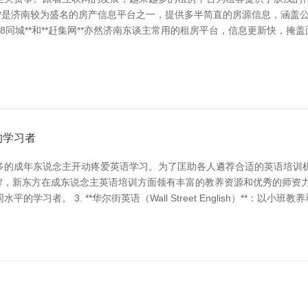
网**是济南较为盛名的房产信息平台之一，提供多半简直的房源信息，涵
58同城**和**赶集网**亦然济南东谈主常用的租房平台，信息更新快，
的学习者
多的成年东说念主开动疼爱英语学习。为了匡助各人遴荐合适的英语培训
，新东方在成东说念主英语培训方面领有丰富的教养资源和优秀的师资力量。 2. **
者。 3. **华尔街英语（Wall Street English）**：以小班教