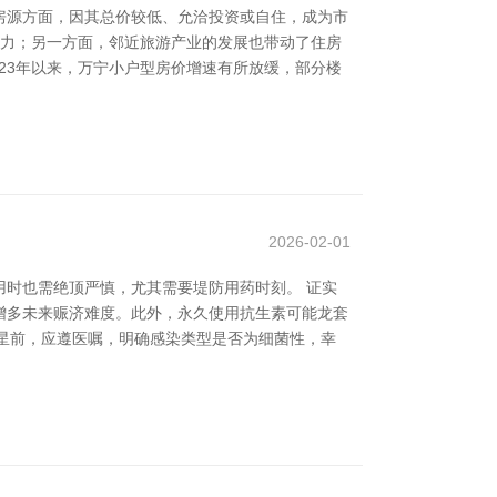
房源方面，因其总价较低、允洽投资或自住，成为市
骗力；另一方面，邻近旅游产业的发展也带动了住房
23年以来，万宁小户型房价增速有所放缓，部分楼
2026-02-01
时也需绝顶严慎，尤其需要堤防用药时刻。 证实
增多未来赈济难度。此外，永久使用抗生素可能龙套
氟沙星前，应遵医嘱，明确感染类型是否为细菌性，幸