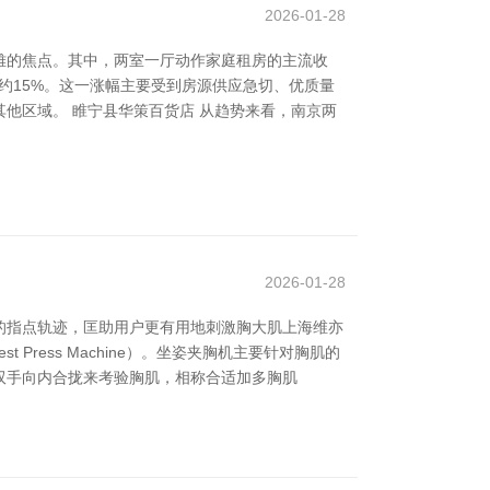
2026-01-28
雅的焦点。其中，两室一厅动作家庭租房的主流收
高潮约15%。这一涨幅主要受到房源供应急切、优质量
他区域。 睢宁县华策百货店 从趋势来看，南京两
2026-01-28
的指点轨迹，匡助用户更有用地刺激胸大肌上海维亦
t Press Machine）。坐姿夹胸机主要针对胸肌的
双手向内合拢来考验胸肌，相称合适加多胸肌