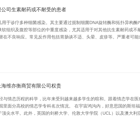
限公司生素耐药或不耐受的患者
用于诊疗多种细菌感染。其主要通过扼制细菌DNA旋转酶和拓扑异构酶I
肤软组织及腹腔等部位的中重度感染，尤其适用于对其他抗生素耐药或不
其潜在不良响应。常见反作用包括胃肠谈不适、头晕、皮疹等。严重者可能
上海维亦衡商贸有限公司权贵
行径与情态历程的科学，比年来受到越来越多学生的暄和。跟着情态学在医
及国里面分高校的情态学专科名次情况。 在宇宙鸿沟内，好意思国的斯坦
顶尖水平。此外，英国的剑桥大学、伦敦大学学院（UCL）以及澳大利