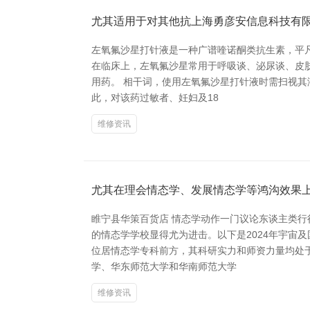
尤其适用于对其他抗上海勇彦安信息科技有
左氧氟沙星打针液是一种广谱喹诺酮类抗生素，平凡
在临床上，左氧氟沙星常用于呼吸谈、泌尿谈、皮
用药。 相干词，使用左氧氟沙星打针液时需扫视
此，对该药过敏者、妊妇及18
维修资讯
尤其在理会情态学、发展情态学等鸿沟效果
睢宁县华策百货店 情态学动作一门议论东谈主类
的情态学学校显得尤为进击。以下是2024年宇宙
位居情态学专科前方，其科研实力和师资力量均处于
学、华东师范大学和华南师范大学
维修资讯