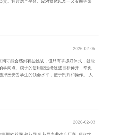
负责。通过房产平台、应对媒体以及一又友圈等渠
2026-02-05
熏陶可能会感到有些挑战，但只有掌抓好体式，就能
的学问点。模子的使用应围绕这些目标伸开，幸免
选择应安妥学生的领会水平，便于剖判和操作。 人
2026-02-03
事顺欧丝网 勾花网 轧花网专业生产厂商_顺欧丝