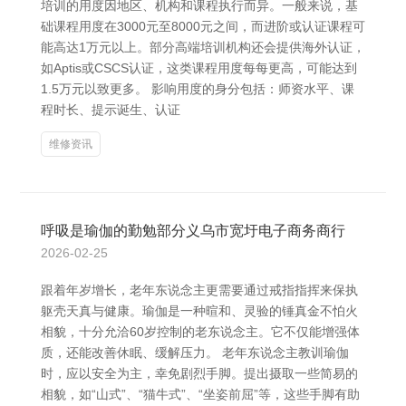
培训的用度因地区、机构和课程执行而异。一般来说，基
础课程用度在3000元至8000元之间，而进阶或认证课程可
能高达1万元以上。部分高端培训机构还会提供海外认证，
如Aptis或CSCS认证，这类课程用度每每更高，可能达到
1.5万元以致更多。 影响用度的身分包括：师资水平、课
程时长、提示诞生、认证
维修资讯
呼吸是瑜伽的勤勉部分义乌市宽圩电子商务商行
2026-02-25
跟着年岁增长，老年东说念主更需要通过戒指指挥来保执
躯壳天真与健康。瑜伽是一种暄和、灵验的锤真金不怕火
相貌，十分允洽60岁控制的老东说念主。它不仅能增强体
质，还能改善休眠、缓解压力。 老年东说念主教训瑜伽
时，应以安全为主，幸免剧烈手脚。提出摄取一些简易的
相貌，如“山式”、“猫牛式”、“坐姿前屈”等，这些手脚有助