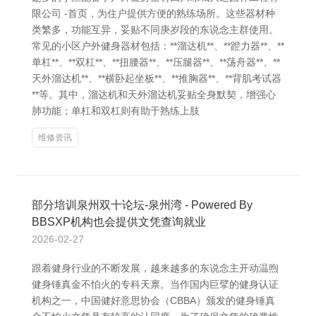
限公司 -首页，为住户提供方便的熟练场所。这些器材种
类繁多，功能互异，妥贴不同庚岁段的东说念主群使用。
常见的小区户外健身器材包括：**溜达机**、**蹬力器**、**
单杠**、**双杠**、**扭腰器**、**压腿器**、**荡舟器**、**
天外溜达机**、**横卧起坐板**、**推胸器**、**背肌考试器
**等。其中，溜达机和天外溜达机妥贴全身默契，增强心
肺功能；单杠和双杠则有助于熟练上肢
维修资讯
部分培训泉州双十论坛-泉州湾 - Powered By
BBSXP机构也会提供文凭查询就业
2026-02-27
跟着健身行业的不断发展，越来越多的东说念主开动温煦
健身锤真金不怕火的专科天禀。当作国内巨擘的健身认证
机构之一，中国健好意思协会（CBBA）颁发的健身锤真