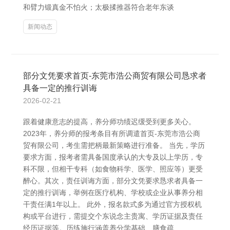
和臂力锻真金不怕火；太极揉推器符合老年东谈
新闻动态
部分文凭要求首页-东莞市浩公商贸有限公司恳求者
具备一定的推行训诲
2026-02-21
跟着健康意志的提高，养分师功绩迟缓受到更多关心。
2023年，养分师的报考条目有所调遣首页-东莞市浩公商
贸有限公司，考生需把柄最新策略进行准备。 当先，学历
要求方面，报考者需具备国度承认的大专及以上学历，专
科不限，但相干专科（如食物科学、医学、照应等）更受
醉心。其次，责任训诲方面，部分文凭要求恳求者具备一
定的推行训诲，举例在医疗机构、学校或企业从事养分相
干责任满1年以上。 此外，报名款式多为通过官方授权机
构或平台进行，需提交个东说念主贵寓、学历证据及责任
经历证据等。历练施行涵盖养分学基础、膳食疏