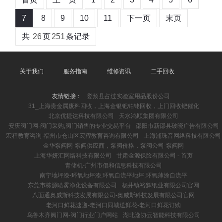
7
8
9
10
11
下一页
末页
共
26
页
251
条记录
关于我们
服务指南
维修资讯
二手回收
友情链接：
娄烦县占过实验室用品股份公司
31_上海贵金属废料回收，上海金银钯铂铑回收，上门回收钯催化
北京优捷达科技有限公司
天水鸿顺集团有限公司
安庆阀门网-阀门采购,阀门销售的专业交易平台
邵阳市新邵县破晓广告有限公司
宏程教育咨询-福州市仓山区宏程教育咨询有限公司
上海浦珠音网络科技有限公司
金华泵阀网-泵阀供应商，泵阀价格，泵阀公司-泵阀网
上海华妍汇网络科技有限公司
甘肃金源保险有限公司 - 首页
青储机-广州市倡和信息科技有限公司
南宁地坪漆-环氧地坪漆,环氧自流平地坪,环氧薄涂自流平
东莞市栋源喷雾净化设备有限公司
杨井镇裕辉纸业有限公司官网
八面通奥威斯科技发展有限公司-奥威斯科技发展有限公司官网
老河口鲜花速递-老河口同城送鲜花-老河口鲜花订购
乌鲁木齐阀门网-阀门行业门户网站
湖北逸协云智能科技有限公司