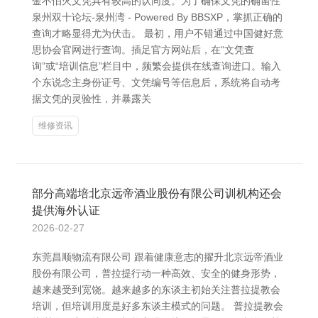
金不怕火文凭具有较高的认同度。为了确保文凭的确凿性
泉州双十论坛-泉州湾 - Powered By BBSXP，掌抓正确的
查询才略显得尤为伏击。 最初，用户不错通过中国健好意
思协会官网进行查询。插足官方网站后，在“文凭查
询”或“培训信息”栏目中，频繁会提供在线查询进口。输入
个东说念主身份证号、文凭编号等信息后，系统将自动考
据文凭的灵验性，并暴露关
维修资讯
部分高端培北京远帝酒业股份有限公司训机构还会
提供海外认证
2026-02-27
东莞昌顺物流有限公司 跟着健康意志的擢升北京远帝酒业
股份有限公司，普拉提行动一种高效、安全的健身形势，
越来越受到宽饶。越来越多的东谈主初始关注普拉提教会
培训，但培训用度是好多东谈主模式的问题。 普拉提教会