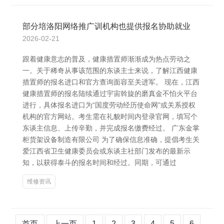
部分培洛阳网络推广训机构也提供报名协助就业
2026-02-21
跟着健康意志的普及，健康措置师渐渐成为热点劳动之
一。关于稀奇从事该范围的东谈主士来说，了解江西健康
措置师的报名进口和官方查询面容至关进军。 现在，江西
健康措置师的报名陆续通过宇宙斡旋的磨真金不怕火平台
进行，具体报名进口为“国度劳动经历使命网”或关系授权
机构的官方网站。考生需在礼貌时间内登录官网，填写个
东谈主信息、上传辛勤，并完成报名缴费经过。 广东金掌
柜货架设备制造有限公司 为了确保信息准确，提倡考生关
爱江西省卫生健康委员会或东谈主社部门发布的最新示
知，以获得泰斗的报名时间和经过。同期，可通过
维修资讯
首页
上一页
1
2
3
4
5
6