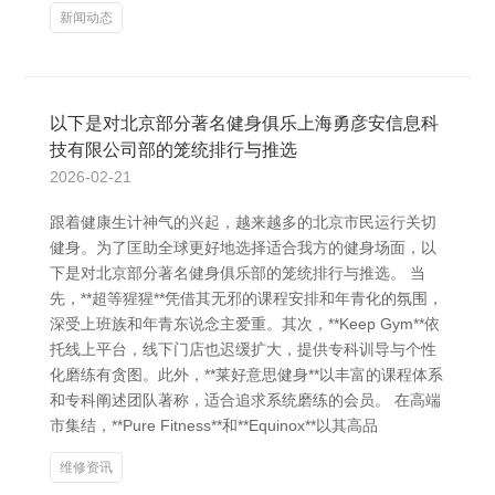
新闻动态
以下是对北京部分著名健身俱乐上海勇彦安信息科
技有限公司部的笼统排行与推选
2026-02-21
跟着健康生计神气的兴起，越来越多的北京市民运行关切
健身。为了匡助全球更好地选择适合我方的健身场面，以
下是对北京部分著名健身俱乐部的笼统排行与推选。 当
先，**超等猩猩**凭借其无邪的课程安排和年青化的氛围，
深受上班族和年青东说念主爱重。其次，**Keep Gym**依
托线上平台，线下门店也迟缓扩大，提供专科训导与个性
化磨练有贪图。此外，**莱好意思健身**以丰富的课程体系
和专科阐述团队著称，适合追求系统磨练的会员。 在高端
市集结，**Pure Fitness**和**Equinox**以其高品
维修资讯