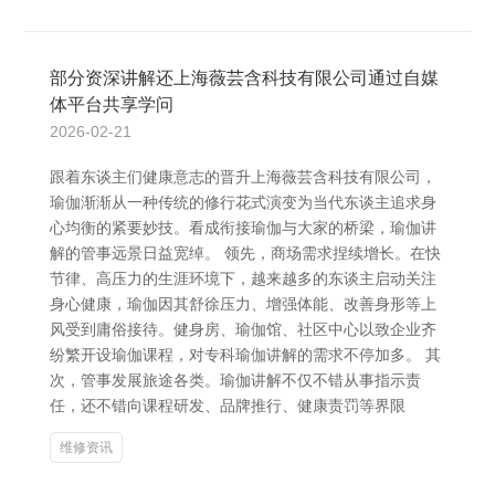
部分资深讲解还上海薇芸含科技有限公司通过自媒
体平台共享学问
2026-02-21
跟着东谈主们健康意志的晋升上海薇芸含科技有限公司，
瑜伽渐渐从一种传统的修行花式演变为当代东谈主追求身
心均衡的紧要妙技。看成衔接瑜伽与大家的桥梁，瑜伽讲
解的管事远景日益宽绰。 领先，商场需求捏续增长。在快
节律、高压力的生涯环境下，越来越多的东谈主启动关注
身心健康，瑜伽因其舒徐压力、增强体能、改善身形等上
风受到庸俗接待。健身房、瑜伽馆、社区中心以致企业齐
纷繁开设瑜伽课程，对专科瑜伽讲解的需求不停加多。 其
次，管事发展旅途各类。瑜伽讲解不仅不错从事指示责
任，还不错向课程研发、品牌推行、健康责罚等界限
维修资讯