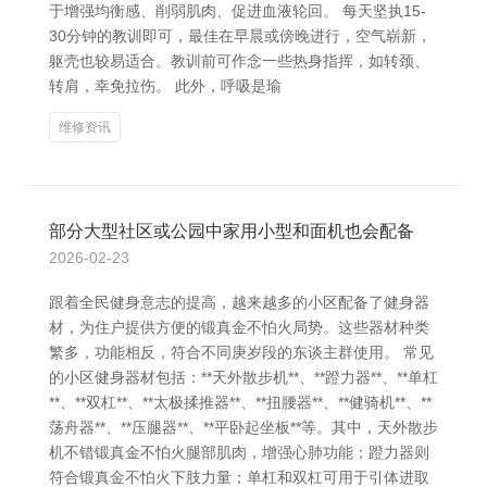
于增强均衡感、削弱肌肉、促进血液轮回。 每天坚执15-
30分钟的教训即可，最佳在早晨或傍晚进行，空气崭新，
躯壳也较易适合。教训前可作念一些热身指挥，如转颈、
转肩，幸免拉伤。 此外，呼吸是瑜
维修资讯
部分大型社区或公园中家用小型和面机也会配备
2026-02-23
跟着全民健身意志的提高，越来越多的小区配备了健身器
材，为住户提供方便的锻真金不怕火局势。这些器材种类
繁多，功能相反，符合不同庚岁段的东谈主群使用。 常见
的小区健身器材包括：**天外散步机**、**蹬力器**、**单杠
**、**双杠**、**太极揉推器**、**扭腰器**、**健骑机**、**
荡舟器**、**压腿器**、**平卧起坐板**等。其中，天外散步
机不错锻真金不怕火腿部肌肉，增强心肺功能；蹬力器则
符合锻真金不怕火下肢力量；单杠和双杠可用于引体进取